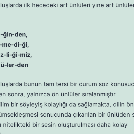
luşlarda ilk hecedeki art ünlüleri yine art ünlüle
i-ğin-den,
e-me-di-ği,
z-li-ği-miz,
ü-ler-den
uluşlarda bunun tam tersi bir durum söz konusud
en sonra, yalnızca ön ünlüler sıralanmıştır.
m bir söyleyiş kolaylığı da sağlamakta, dilin ön
ümsekleşmesi sonucunda çıkarılan bir ünlüden 
ı nitelikteki bir sesin oluşturulması daha kolay