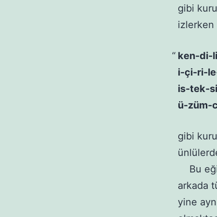
gibi kuru
izlerken
ken-di-l
i-çi-ri-l
is-tek-si
ü-züm-c
gibi kur
ünlülerd
Bu eğili
arkada t
yine ayn