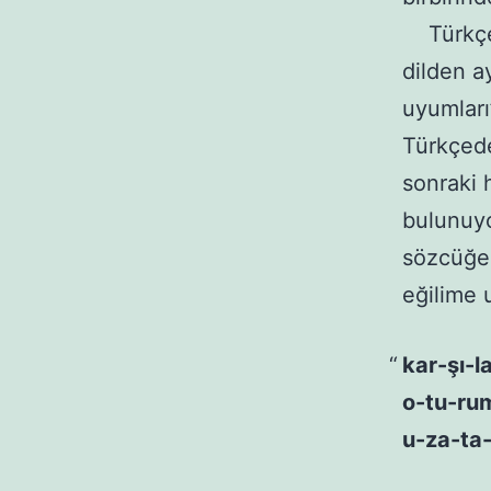
Türkçeni
dilden a
uyumları
Türkçede
sonraki 
bulunuyo
sözcüğe 
eğilime 
kar-şı-l
o-tu-rum
u-za-ta