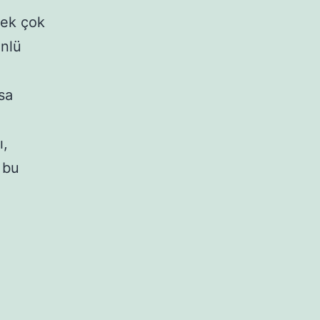
pek çok
ünlü
sa
ı,
 bu