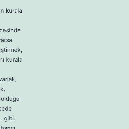
n kurala
n
ecesinde
varsa
iştirmek,
nı kurala
varlak,
k,
 olduğu
ecede
 gibi.
abancı