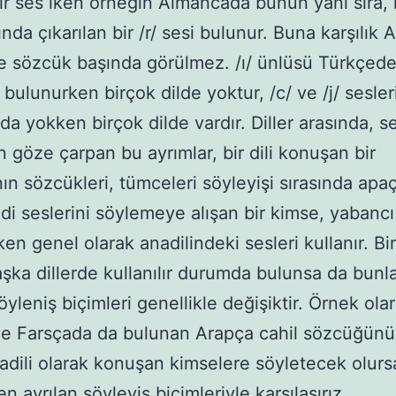
ir ses iken örneğin Almancada bunun yanı sıra,
ında çıkarılan bir /r/ sesi bulunur. Buna karşılık A
 sözcük başında görülmez. /ı/ ünlüsü Türkçede
bulunurken birçok dilde yoktur, /c/ ve /j/ sesler
a yokken birçok dilde vardır. Diller arasında, se
n göze çarpan bu ayrımlar, bir dili konuşan bir
ın sözcükleri, tümceleri söyleyişi sırasında apaçı
ndi seslerini söylemeye alışan bir kimse, yabancı 
en genel olarak anadilindeki sesleri kullanır. Bi
şka dillerde kullanılır durumda bulunsa da bunla
öyleniş biçimleri genellikle değişiktir. Örnek ola
ve Farsçada da bulunan Arapça cahil sözcüğünü
anadili olarak konuşan kimselere söyletecek olurs
en ayrılan söyleyiş biçimleriyle karşılaşırız.