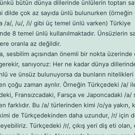
 Çünkü bütün dünya dillerinde ünlülerin toptan sa
mi dilde çok az sayıda ünlü bulunurken (örneğin
 /a/, /u/, /i/ gibi üç temel ünlü varken) Türkiye
nde 8 temel ünlü kullanılmaktadır. Ünsüzlerin sa
lere oranla az değildir.
sesbilim açısından önemli bir nokta üzerinde
erekir, sanıyoruz: Her ne kadar dünya dillerinde
nlü ve ünsüz bulunuyorsa da bunların nitelikleri
den çoğu zaman ayrılır. Örneğin Türkçedeki /a/ il
edeki, Fransızcadaki, Farsça ve Japoncadaki /a/ 
en farklıdır. Bu /a/ türlerinden kimi /o/ya yakın, 
kimi de Türkçedekinden daha uzundur, /r/ için d
eyebiliriz. Türkçedeki /r/, çıkış yeri diş eti olan,