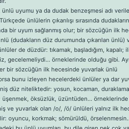
ır.
nlü uyumu ya da dudak benzeşmesi adı verile
Türkçede ünlülerin çıkarılışı sırasında dudakları
a bir uyum sağlanmış olur; bir sözcüğün ilk h
ünlü (dudakların düz durumunda çıkarılan ünlü) 
ünlüler de düzdür: tıkamak, başladığım, kapalı; il
iz, gecelemeliydi… örneklerinde olduğu gibi. Ay
er bir sözcüğün ilk hecesinde yuvarlak ünlü
rsa bunu izleyen hecelerdeki ünlüler ya dar yu
niş düz niteliktedir: yosun, kocaman, duraklama
; üşenmek, öksüzlük, üzüntüden… örneklerinde
iş ve yuvarlak olan /o/, /ö/ ünlüleri yalnız ilk h
lir: oyuncu, korkmak; sömürüldü, örselenmesin…
ki bu ünlü uyumları, bu dile giren pek çok y