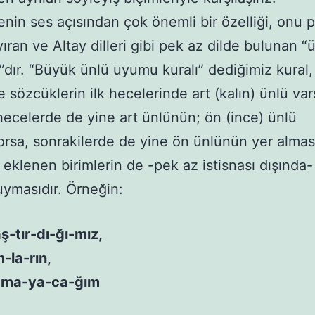
n ses açısından çok önemli bir özelliği, onu 
yıran ve Altay dilleri gibi pek az dilde bulunan “
”dır. “Büyük ünlü uyumu kuralı” dediğimiz kural,
 sözcüklerin ilk hecelerinde art (kalın) ünlü var
hecelerde de yine art ünlünün; ön (ince) ünlü
rsa, sonrakilerde de yine ön ünlünün yer almas
eklenen birimlerin de -pek az istisnası dışında-
uymasıdır. Örneğin:
aş-tır-dı-ğı-mız,
-la-rın,
-ma-ya-ca-ğım