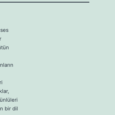
 ses
r
ütün
nların
ri
klar,
ünlüleri
 bir dil