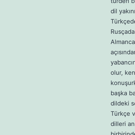
türden b
dil yakın
Türkçede
Rusçada 
Almancad
açısında
yabancın
olur, ke
konuşurk
başka ba
dildeki s
Türkçe 
dilleri 
birbirind