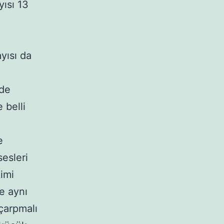
yısı 13
yısı da
 de
 belli
e
sesleri
kimi
e aynı
 çarpmalı