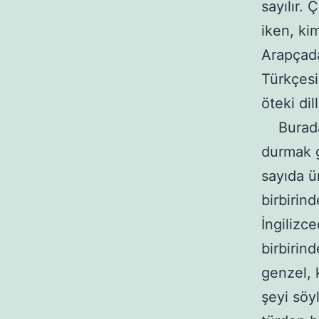
sayılır.
iken, ki
Arapçada
Türkçesi
öteki dil
Burada, 
durmak g
sayıda ü
birbirin
İngilizc
birbirind
genzel, 
şeyi söyl