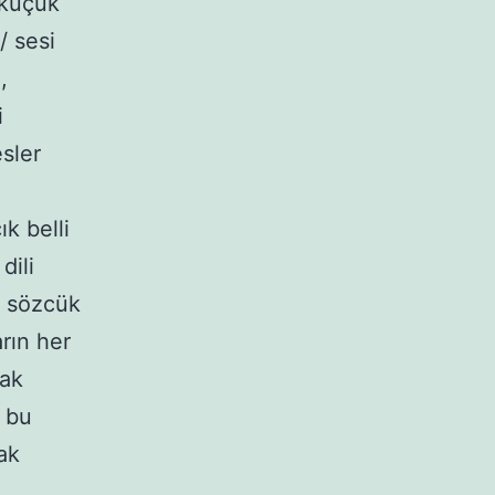
 küçük
/ sesi
,
i
sler
k belli
dili
r sözcük
rın her
rak
 bu
ak