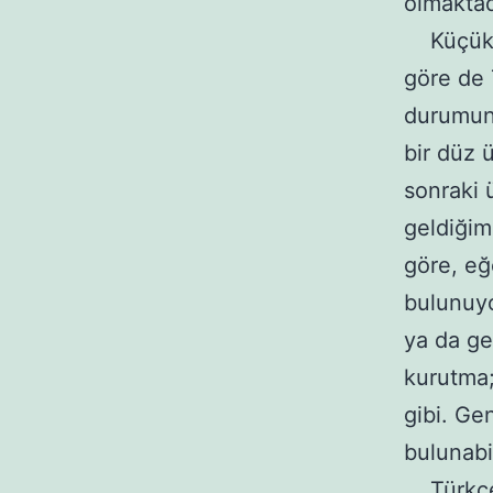
olmaktad
Küçük ü
göre de 
durumund
bir düz 
sonraki 
geldiğim
göre, eğ
bulunuyo
ya da ge
kurutma
gibi. Gen
bulunabi
Türkçede