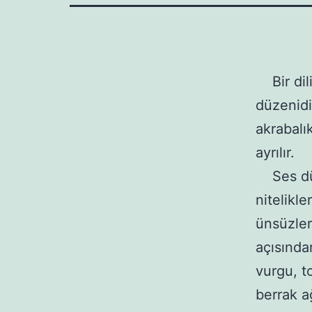
Bir dili
düzenidir
akrabalı
ayrılır.
Ses düze
nitelikle
ünsüzleri
açısından
vurgu, to
berrak a