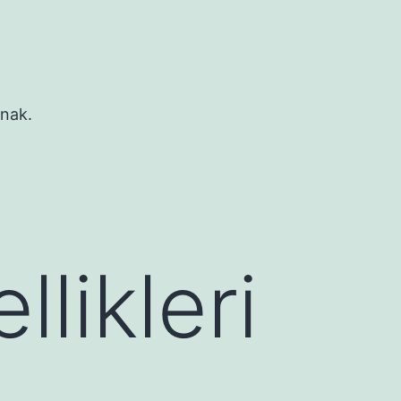
ynak.
likleri