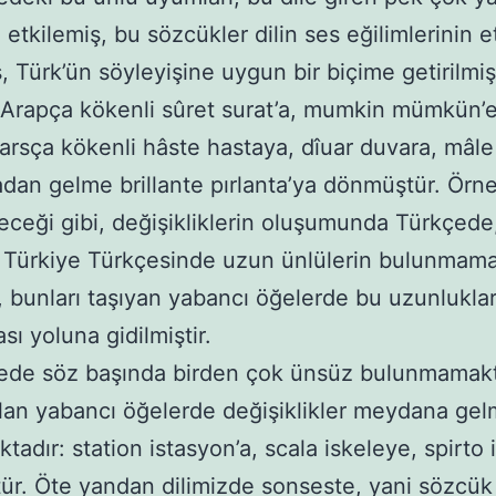
etkilemiş, bu sözcükler dilin ses eğilimlerinin e
, Türk’ün söyleyişine uygun bir biçime getirilmişt
Arapça kökenli sûret surat’a, mumkin mümkün’e,
Farsça kökenli hâste hastaya, dîuar duvara, mâl
adan gelme brillante pırlanta’ya dönmüştür. Örn
eceği gibi, değişikliklerin oluşumunda Türkçede
e Türkiye Türkçesinde uzun ünlülerin bulunmama
 bunları taşıyan yabancı öğelerde bu uzunluklar
ası yoluna gidilmiştir.
e söz başında birden çok ünsüz bulunmamakt
olan yabancı öğelerde değişiklikler meydana gel
adır: station istasyon’a, scala iskeleye, spirto i
r. Öte yandan dilimizde sonseste, yani sözcük