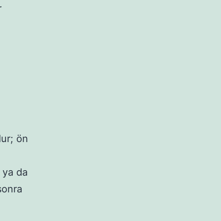
r
ur; ön
 ya da
sonra