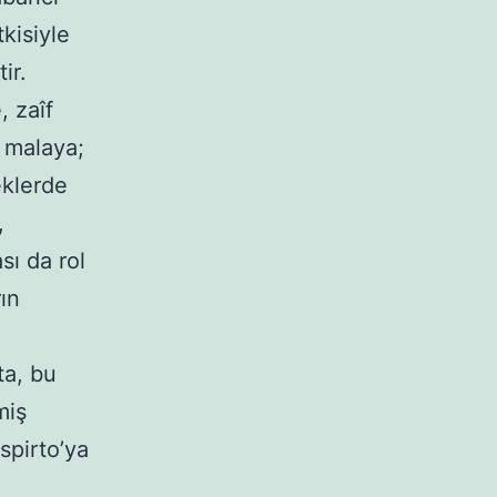
tkisiyle
ir.
 zaîf
e malaya;
eklerde
,
sı da rol
ın
a, bu
miş
spirto’ya