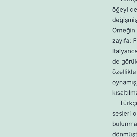
öğeyi de 
değişmiş
Örneğin 
zayıfa; 
İtalyanc
de görül
özellikl
oynamış,
kısaltılm
Türkçed
sesleri 
bulunmakt
dönmüştü