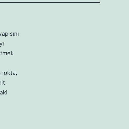
apısını
yı
irtmek
 nokta,
it
aki