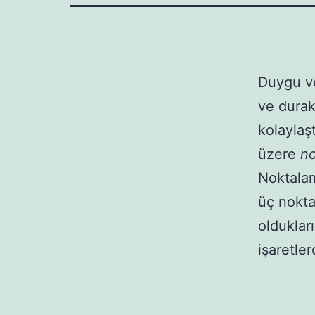
Duygu ve
ve durak
kolaylaş
üzere
no
Noktalama
üç nokta
oldukları
işaretler