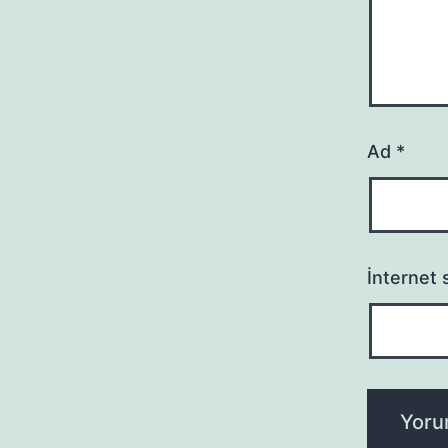
Ad
*
İnternet s