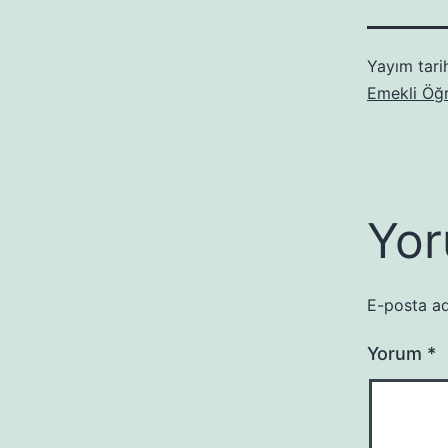
Yayım tari
Emekli Öğ
Yor
E-posta ad
Yorum
*