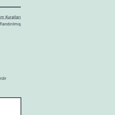
m Kuralları
flandırılmış
rdir